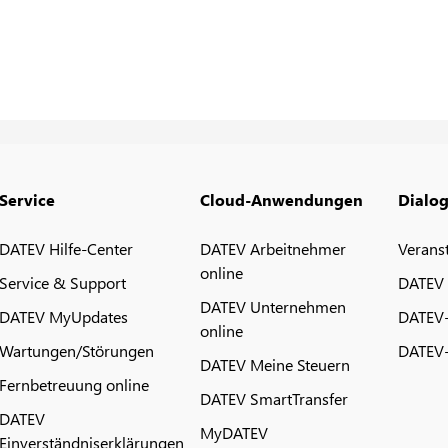
Service
Cloud-Anwendungen
Dialo
DATEV Hilfe-Center
DATEV Arbeitnehmer
Verans
online
Service & Support
DATEV
DATEV Unternehmen
DATEV MyUpdates
DATEV
online
Wartungen/Störungen
DATEV-
DATEV Meine Steuern
Fernbetreuung online
DATEV SmartTransfer
DATEV
MyDATEV
Einverständniserklärungen