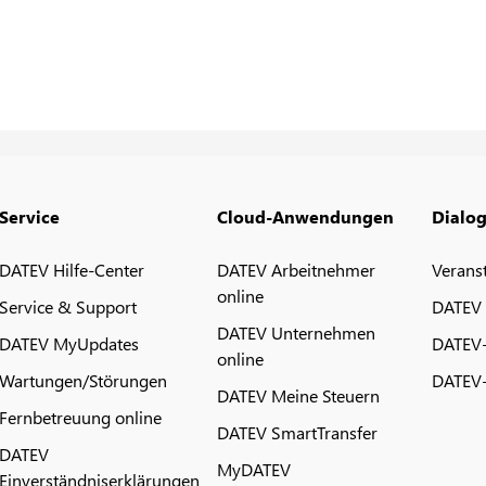
Service
Cloud-Anwendungen
Dialo
DATEV Hilfe-Center
DATEV Arbeitnehmer
Verans
online
Service & Support
DATEV
DATEV Unternehmen
DATEV MyUpdates
DATEV
online
Wartungen/Störungen
DATEV-
DATEV Meine Steuern
Fernbetreuung online
DATEV SmartTransfer
DATEV
MyDATEV
Einverständniserklärungen