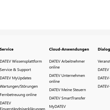
Service
Cloud-Anwendungen
Dialo
DATEV Wissensplattform
DATEV Arbeitnehmer
Verans
online
Service & Support
DATEV
DATEV Unternehmen
DATEV MyUpdates
DATEV
online
Wartungen/Störungen
DATEV-
DATEV Meine Steuern
Fernbetreuung online
DATEV SmartTransfer
DATEV
MyDATEV
Einverständniserklärungen