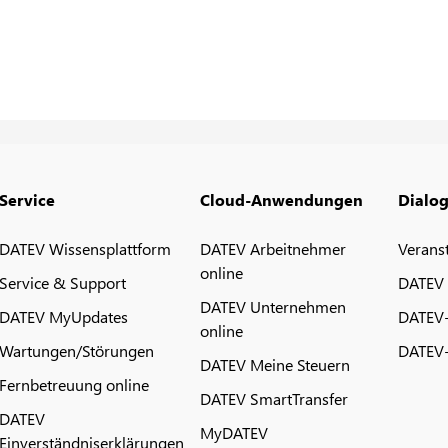
Service
Cloud-Anwendungen
Dialo
DATEV Wissensplattform
DATEV Arbeitnehmer
Verans
online
Service & Support
DATEV
DATEV Unternehmen
DATEV MyUpdates
DATEV
online
Wartungen/Störungen
DATEV-
DATEV Meine Steuern
Fernbetreuung online
DATEV SmartTransfer
DATEV
MyDATEV
Einverständniserklärungen