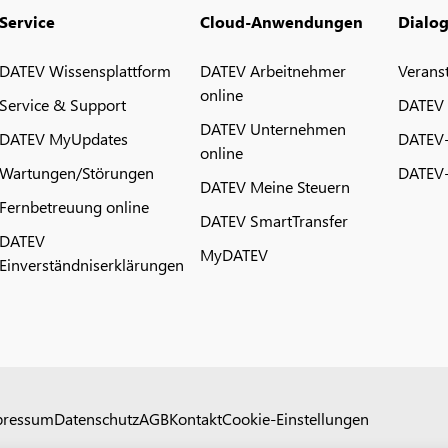
Service
Cloud-Anwendungen
Dialo
DATEV Wissensplattform
DATEV Arbeitnehmer
Verans
online
Service & Support
DATEV
DATEV Unternehmen
DATEV MyUpdates
DATEV
online
Wartungen/Störungen
DATEV-
DATEV Meine Steuern
Fernbetreuung online
DATEV SmartTransfer
DATEV
MyDATEV
Einverständniserklärungen
pressum
Datenschutz
AGB
Kontakt
Cookie-Einstellungen