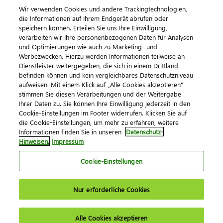
Wir verwenden Cookies und andere Trackingtechnologien,
Veranstaltungen
die Informationen auf Ihrem Endgerät abrufen oder
speichern können. Erteilen Sie uns Ihre Einwilligung,
DATEV magazin
verarbeiten wir Ihre personenbezogenen Daten für Analysen
DATEV-Community
und Optimierungen wie auch zu Marketing- und
Werbezwecken. Hierzu werden Informationen teilweise an
DATEV-Newsletter
Dienstleister weitergegeben, die sich in einem Drittland
befinden können und kein vergleichbares Datenschutzniveau
aufweisen. Mit einem Klick auf „Alle Cookies akzeptieren"
Kontaktieren Sie uns
stimmen Sie diesen Verarbeitungen und der Weitergabe
Ihrer Daten zu. Sie können Ihre Einwilligung jederzeit in den
Cookie-Einstellungen im Footer widerrufen. Klicken Sie auf
die Cookie-Einstellungen, um mehr zu erfahren, weitere
Informationen finden Sie in unseren
Datenschutz-
Hinweisen.
Impressum
Cookie-Einstellungen
Impressum
Datenschutz
AGB
Kontakt
Nur erforderliche Cookies
Cookie-Einstellungen
© 2026 DATEV eG
Alle Cookies akzeptieren