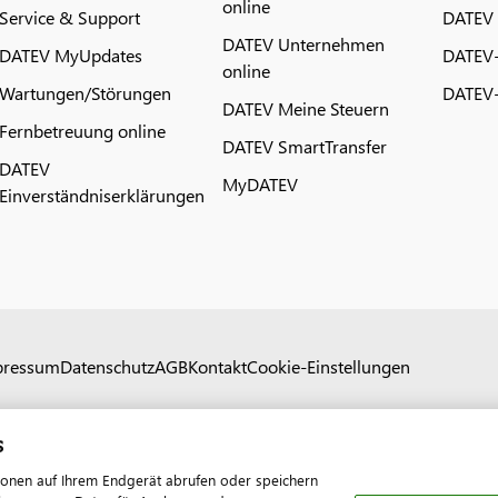
online
Service & Support
DATEV
DATEV Unternehmen
DATEV MyUpdates
DATEV
online
Wartungen/Störungen
DATEV-
DATEV Meine Steuern
Fernbetreuung online
DATEV SmartTransfer
DATEV
MyDATEV
Einverständniserklärungen
pressum
Datenschutz
AGB
Kontakt
Cookie-Einstellungen
s
ionen auf Ihrem Endgerät abrufen oder speichern