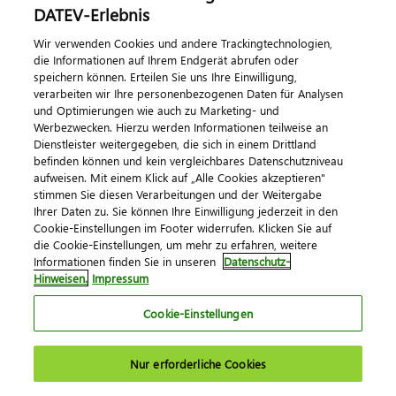
Dialog & Medien
DATEV-Erlebnis
Wir verwenden Cookies und andere Trackingtechnologien,
Veranstaltungen
die Informationen auf Ihrem Endgerät abrufen oder
speichern können. Erteilen Sie uns Ihre Einwilligung,
DATEV magazin
verarbeiten wir Ihre personenbezogenen Daten für Analysen
DATEV-Community
und Optimierungen wie auch zu Marketing- und
Werbezwecken. Hierzu werden Informationen teilweise an
DATEV-Newsletter
Dienstleister weitergegeben, die sich in einem Drittland
befinden können und kein vergleichbares Datenschutzniveau
aufweisen. Mit einem Klick auf „Alle Cookies akzeptieren"
Kontaktieren Sie uns
stimmen Sie diesen Verarbeitungen und der Weitergabe
Ihrer Daten zu. Sie können Ihre Einwilligung jederzeit in den
Cookie-Einstellungen im Footer widerrufen. Klicken Sie auf
die Cookie-Einstellungen, um mehr zu erfahren, weitere
Informationen finden Sie in unseren
Datenschutz-
Hinweisen.
Impressum
Cookie-Einstellungen
Impressum
Datenschutz
AGB
Kontakt
Nur erforderliche Cookies
Cookie-Einstellungen