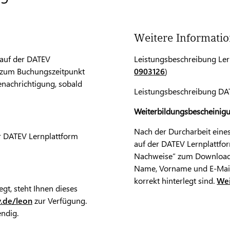
Weitere Informati
 auf der DATEV
Leistungsbeschreibung Ler
o zum Buchungszeitpunkt
0903126
)
enachrichtigung, sobald
Leistungsbeschreibung DAT
Weiterbildungsbescheinig
Nach der Durcharbeit eine
er DATEV Lernplattform
auf der DATEV Lernplattfor
Nachweise“ zum Download. B
Name, Vorname und E-Mail
korrekt hinterlegt sind.
Wei
egt, steht Ihnen dieses
.de/leon
zur Verfügung.
endig.