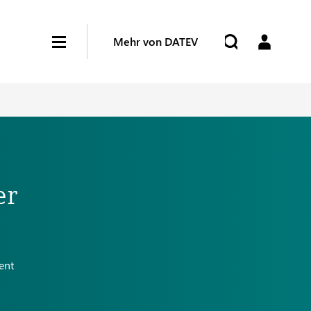
Mehr von DATEV
er
ent