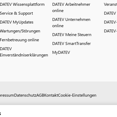
DATEV Wissensplattform
DATEV Arbeitnehmer
Verans
online
Service & Support
DATEV
DATEV Unternehmen
DATEV MyUpdates
DATEV
online
Wartungen/Störungen
DATEV-
DATEV Meine Steuern
Fernbetreuung online
DATEV SmartTransfer
DATEV
MyDATEV
Einverständniserklärungen
pressum
Datenschutz
AGB
Kontakt
Cookie-Einstellungen
s