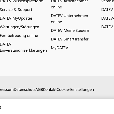
DATEV Wissensplattform
DATEV Arbeitnehmer
Verans
online
Service & Support
DATEV
DATEV Unternehmen
DATEV MyUpdates
DATEV
online
Wartungen/Störungen
DATEV-
DATEV Meine Steuern
Fernbetreuung online
DATEV SmartTransfer
DATEV
MyDATEV
Einverständniserklärungen
pressum
Datenschutz
AGB
Kontakt
Cookie-Einstellungen
s