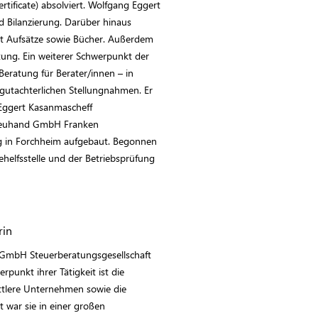
rtificate) absolviert. Wolfgang Eggert
d Bilanzierung. Darüber hinaus
asst Aufsätze sowie Bücher. Außerdem
tung. Ein weiterer Schwerpunkt der
Beratung für Berater/innen – in
 gutachterlichen Stellungnahmen. Er
 Eggert Kasanmascheff
Treuhand GmbH Franken
ng in Forchheim aufgebaut. Begonnen
behelfsstelle und der Betriebsprüfung
rin
r GmbH Steuerberatungsgesellschaft
erpunkt ihrer Tätigkeit ist die
ttlere Unternehmen sowie die
t war sie in einer großen