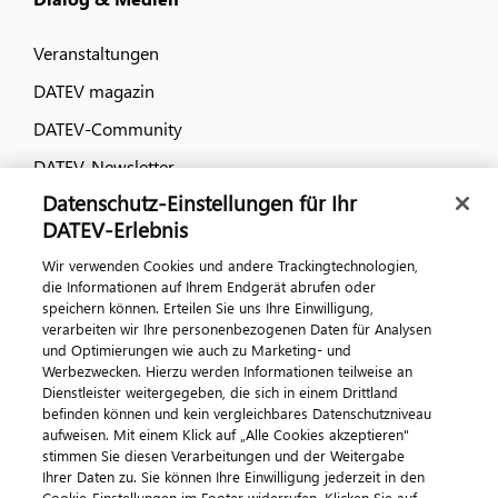
Veranstaltungen
DATEV magazin
DATEV-Community
DATEV-Newsletter
Datenschutz-Einstellungen für Ihr
DATEV-Erlebnis
Kontaktieren Sie uns
Wir verwenden Cookies und andere Trackingtechnologien,
die Informationen auf Ihrem Endgerät abrufen oder
speichern können. Erteilen Sie uns Ihre Einwilligung,
verarbeiten wir Ihre personenbezogenen Daten für Analysen
und Optimierungen wie auch zu Marketing- und
Werbezwecken. Hierzu werden Informationen teilweise an
Dienstleister weitergegeben, die sich in einem Drittland
befinden können und kein vergleichbares Datenschutzniveau
aufweisen. Mit einem Klick auf „Alle Cookies akzeptieren"
Impressum
Datenschutz
AGB
Kontakt
stimmen Sie diesen Verarbeitungen und der Weitergabe
Cookie-Einstellungen
Ihrer Daten zu. Sie können Ihre Einwilligung jederzeit in den
© 2026 DATEV eG
Cookie-Einstellungen im Footer widerrufen. Klicken Sie auf