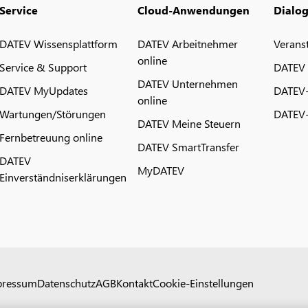
Service
Cloud-Anwendungen
Dialo
DATEV Wissensplattform
DATEV Arbeitnehmer
Verans
online
Service & Support
DATEV
DATEV Unternehmen
DATEV MyUpdates
DATEV
online
Wartungen/Störungen
DATEV-
DATEV Meine Steuern
Fernbetreuung online
DATEV SmartTransfer
DATEV
MyDATEV
Einverständniserklärungen
pressum
Datenschutz
AGB
Kontakt
Cookie-Einstellungen