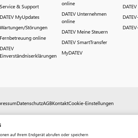
online
Service & Support
DATEV
DATEV Unternehmen
DATEV MyUpdates
DATEV
online
Wartungen/Störungen
DATEV-
DATEV Meine Steuern
Fernbetreuung online
DATEV SmartTransfer
DATEV
MyDATEV
Einverständniserklärungen
pressum
Datenschutz
AGB
Kontakt
Cookie-Einstellungen
s
ionen auf Ihrem Endgerät abrufen oder speichern