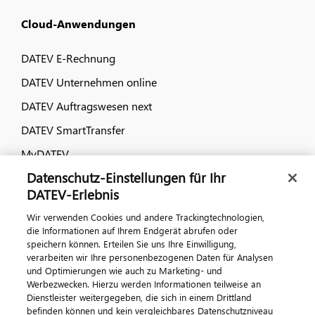
Cloud-Anwendungen
DATEV E-Rechnung
DATEV Unternehmen online
DATEV Auftragswesen next
DATEV SmartTransfer
MyDATEV
Datenschutz-Einstellungen für Ihr
Dialog & Medien
DATEV-Erlebnis
Wir verwenden Cookies und andere Trackingtechnologien,
Veranstaltungen
die Informationen auf Ihrem Endgerät abrufen oder
speichern können. Erteilen Sie uns Ihre Einwilligung,
DATEV magazin
verarbeiten wir Ihre personenbezogenen Daten für Analysen
DATEV-Community
und Optimierungen wie auch zu Marketing- und
Werbezwecken. Hierzu werden Informationen teilweise an
DATEV-Newsletter
Dienstleister weitergegeben, die sich in einem Drittland
befinden können und kein vergleichbares Datenschutzniveau