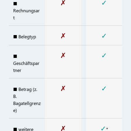
✗
✓
■
Rechnungsar
t
✗
✓
■ Belegtyp
✗
✓
■
Geschäftspar
tner
✗
✓
■ Betrag (z.
B.
Bagatellgrenz
e)
✗
✓
■ weitere
*