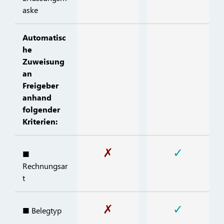
aske
Automatisc
he
Zuweisung
an
Freigeber
anhand
folgender
Kriterien:
✗
✓
■
Rechnungsar
t
✗
✓
■ Belegtyp