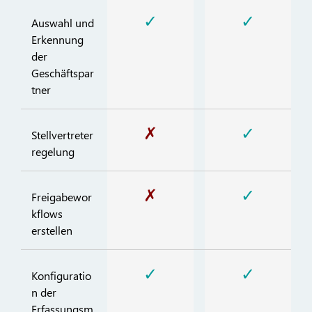
✓
✓
Auswahl und
Erkennung
der
Geschäftspar
tner
✗
✓
Stellvertreter
regelung
✗
✓
Freigabewor
kflows
erstellen
✓
✓
Konfiguratio
n der
Erfassungsm