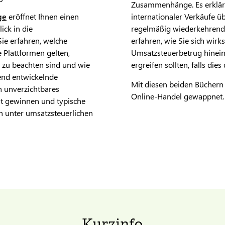
Zusammenhänge. Es erklärt
ge
eröffnet Ihnen einen
internationaler Verkäufe ü
ick in die
regelmäßig wiederkehrende 
ie erfahren, welche
erfahren, wie Sie sich wir
 Plattformen gelten,
Umsatzsteuerbetrug hinein
 zu beachten sind und wie
ergreifen sollten, falls die
end entwickelnde
Mit diesen beiden Büchern
n unverzichtbares
Online-Handel gewappnet.
eit gewinnen und typische
 unter umsatzsteuerlichen
Kurzinfo