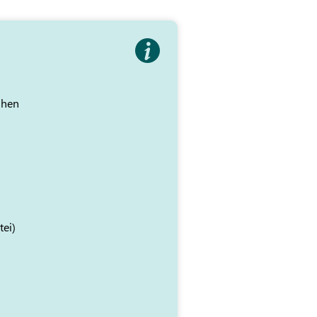
ihen
tei)