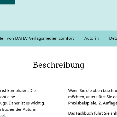
teil von DATEV Verlagsmedien comfort
Autorin
Deta
Beschreibung
ist kompliziert. Die
Wenn Sie die oben beschri
roht eine
möchten, unterstützt Sie 
gs. Daher ist es wichtig,
Praxisbeispiele, 2. Auflag
n Bücher der Autorin
Das Fachbuch führt Sie an
el.