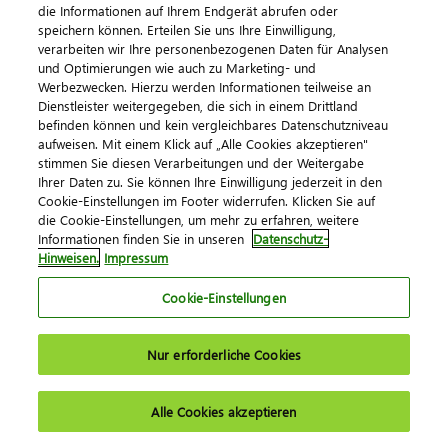
die Informationen auf Ihrem Endgerät abrufen oder
Cloud-Anwendungen
speichern können. Erteilen Sie uns Ihre Einwilligung,
verarbeiten wir Ihre personenbezogenen Daten für Analysen
DATEV Arbeitnehmer online
und Optimierungen wie auch zu Marketing- und
Werbezwecken. Hierzu werden Informationen teilweise an
DATEV Unternehmen online
Dienstleister weitergegeben, die sich in einem Drittland
befinden können und kein vergleichbares Datenschutzniveau
DATEV Meine Steuern
aufweisen. Mit einem Klick auf „Alle Cookies akzeptieren"
stimmen Sie diesen Verarbeitungen und der Weitergabe
DATEV SmartTransfer
Ihrer Daten zu. Sie können Ihre Einwilligung jederzeit in den
MyDATEV
Cookie-Einstellungen im Footer widerrufen. Klicken Sie auf
die Cookie-Einstellungen, um mehr zu erfahren, weitere
Informationen finden Sie in unseren
Datenschutz-
Dialog & Medien
Hinweisen.
Impressum
Cookie-Einstellungen
Veranstaltungen
DATEV magazin
Nur erforderliche Cookies
DATEV-Community
DATEV-Newsletter
Alle Cookies akzeptieren