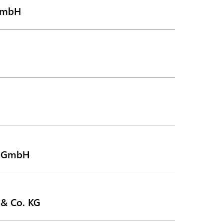
 GmbH
t GmbH
 & Co. KG