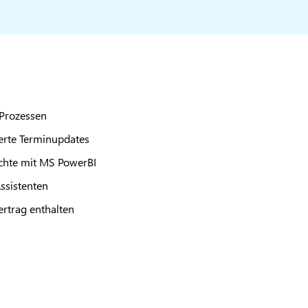
 Prozessen
erte Terminupdates
ichte mit MS PowerBI
ssistenten
rtrag enthalten