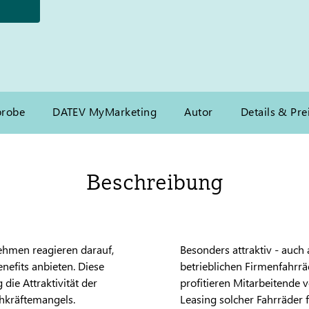
probe
DATEV MyMarketing
Autor
Details & Pre
Beschreibung
nehmen reagieren darauf,
Besonders attraktiv - auch 
nefits anbieten. Diese
betrieblichen Firmenfahrr
 die Attraktivität der
profitieren Mitarbeitende
chkräftemangels.
Leasing solcher Fahrräder 