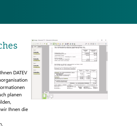
ches
t Ihnen DATEV
organisation
formationen
uch planen
ilden,
wir Ihnen die
n.