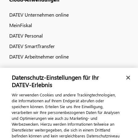
DATEV Unternehmen online
MeinFiskal
DATEV Personal
DATEV SmartTransfer
DATEV Arbeitnehmer online
Dialog & Medien
Datenschutz-Einstellungen für Ihr
DATEV-Erlebnis
Veranstaltungen
Wir verwenden Cookies und andere Trackingtechnologien,
DATEV magazin
die Informationen auf Ihrem Endgerät abrufen oder
speichern können. Erteilen Sie uns Ihre Einwilligung,
DATEV-Community
verarbeiten wir Ihre personenbezogenen Daten für Analysen
DATEV-Newsletter
und Optimierungen wie auch zu Marketing- und
Werbezwecken. Hierzu werden Informationen teilweise an
DATEV Ratgeber
Dienstleister weitergegeben, die sich in einem Drittland
befinden können und kein vergleichbares Datenschutzniveau