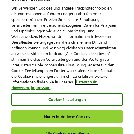
Wir verwenden Cookies und andere Trackingtechnologien,
Veranstaltungen
die Informationen auf Ihrem Endgerät abrufen oder
speichern können. Erteilen Sie uns Ihre Einwilligung,
DATEV magazin
verarbeiten wir Ihre personenbezogenen Daten für Analysen
DATEV-Community
und Optimierungen wie auch zu Marketing- und
Werbezwecken. Hierzu werden Informationen teilweise an
DATEV-Newsletter
Dienstleister weitergegeben, die sich in einem Drittland
befinden können und kein vergleichbares Datenschutzniveau
aufweisen. Mit einem Klick auf „Alle Cookies akzeptieren"
Kontaktieren Sie uns
stimmen Sie diesen Verarbeitungen und der Weitergabe
Ihrer Daten zu. Sie können Ihre Einwilligung jederzeit in den
Cookie-Einstellungen im Footer widerrufen. Klicken Sie auf
die Cookie-Einstellungen, um mehr zu erfahren, weitere
Informationen finden Sie in unseren
Datenschutz-
Hinweisen.
Impressum
Cookie-Einstellungen
Impressum
Datenschutz
AGB
Kontakt
Nur erforderliche Cookies
Cookie-Einstellungen
© 2026 DATEV eG
Alle Cookies akzeptieren