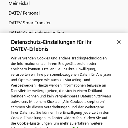
MeinFiskal
DATEV Personal
DATEV SmartTransfer
DATEV Arbeitnehmer online
Datenschutz-Einstellungen für Ihr
Dialog & Medien
DATEV-Erlebnis
Wir verwenden Cookies und andere Trackingtechnologien,
Veranstaltungen
die Informationen auf Ihrem Endgerät abrufen oder
speichern können. Erteilen Sie uns Ihre Einwilligung,
DATEV magazin
verarbeiten wir Ihre personenbezogenen Daten für Analysen
DATEV-Community
und Optimierungen wie auch zu Marketing- und
Werbezwecken. Hierzu werden Informationen teilweise an
DATEV-Newsletter
Dienstleister weitergegeben, die sich in einem Drittland
befinden können und kein vergleichbares Datenschutzniveau
aufweisen. Mit einem Klick auf „Alle Cookies akzeptieren"
Kontaktieren Sie uns
stimmen Sie diesen Verarbeitungen und der Weitergabe
Ihrer Daten zu. Sie können Ihre Einwilligung jederzeit in den
Cookie-Einstellungen im Footer widerrufen. Klicken Sie auf
die Cookie-Einstellungen, um mehr zu erfahren, weitere