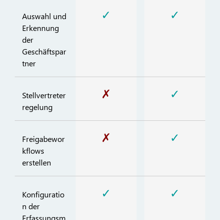
✓
✓
Auswahl und
Erkennung
der
Geschäftspar
tner
✗
✓
Stellvertreter
regelung
✗
✓
Freigabewor
kflows
erstellen
✓
✓
Konfiguratio
n der
Erfassungsm