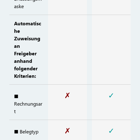
aske
Automatisc
he
Zuweisung
an
Freigeber
anhand
folgender
Kriterien:
✗
✓
■
Rechnungsar
t
✗
✓
■ Belegtyp