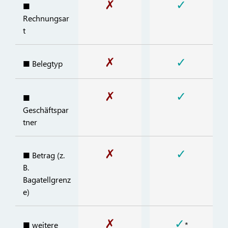
✗
✓
■
Rechnungsar
t
✗
✓
■ Belegtyp
✗
✓
■
Geschäftspar
tner
✗
✓
■ Betrag (z.
B.
Bagatellgrenz
e)
✗
✓
■ weitere
*