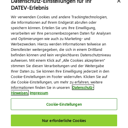
Datenschutz-Einstellungen für Ihr
Dialog & Medien
DATEV-Erlebnis
Wir verwenden Cookies und andere Trackingtechnologien,
Veranstaltungen
die Informationen auf Ihrem Endgerät abrufen oder
speichern können. Erteilen Sie uns Ihre Einwilligung,
DATEV magazin
verarbeiten wir Ihre personenbezogenen Daten für Analysen
DATEV-Community
und Optimierungen wie auch zu Marketing- und
Werbezwecken. Hierzu werden Informationen teilweise an
DATEV-Newsletter
Dienstleister weitergegeben, die sich in einem Drittland
befinden können und kein vergleichbares Datenschutzniveau
aufweisen. Mit einem Klick auf „Alle Cookies akzeptieren"
Kontaktieren Sie uns
stimmen Sie diesen Verarbeitungen und der Weitergabe
Ihrer Daten zu. Sie können Ihre Einwilligung jederzeit in den
Cookie-Einstellungen im Footer widerrufen. Klicken Sie auf
die Cookie-Einstellungen, um mehr zu erfahren, weitere
Informationen finden Sie in unseren
Datenschutz-
Hinweisen.
Impressum
Cookie-Einstellungen
Impressum
Datenschutz
AGB
Kontakt
Nur erforderliche Cookies
Cookie-Einstellungen