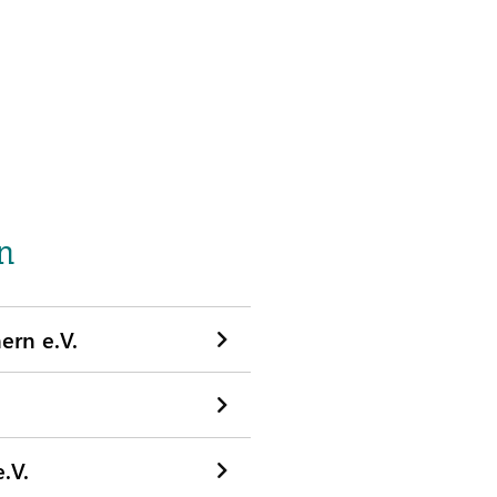
n
ern e.V.
.V.