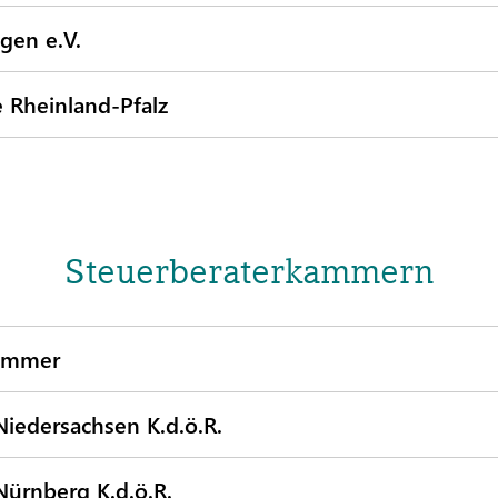
gen e.V.
 Rheinland-Pfalz
Steuerberaterkammern
kammer
iedersachsen K.d.ö.R.
ürnberg K.d.ö.R.