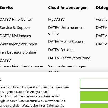
Service
Cloud-Anwendungen
Dialo
DATEV Hilfe-Center
MyDATEV
Verans
Service & Support
DATEV Unternehmen
DATEV
online
DATEV MyUpdates
DATEV
DATEV Meine Steuern
Wartungen/Störungen
DATEV-
DATEV Personal
Fernbetreuung online
DATEV Rechteverwaltung
DATEV
Einverständniserklärungen
Service-Anwendungen
online
s
ionen auf Ihrem Endgerät abrufen oder speichern
nenbezogenen Daten für Analysen und
 Informationen teilweise an Dienstleister
ergleichbares Datenschutzniveau aufweisen. Mit
tungen und der Weitergabe Ihrer Daten zu. Sie
pressum
Datenschutz
AGB
Kontakt
Cookie-Einstellungen