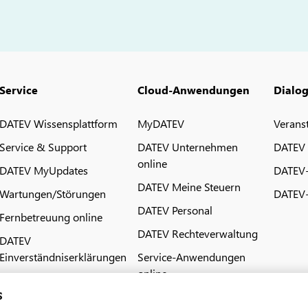
Service
Cloud-Anwendungen
Dialo
DATEV Wissensplattform
MyDATEV
Verans
Service & Support
DATEV Unternehmen
DATEV
online
DATEV MyUpdates
DATEV
DATEV Meine Steuern
Wartungen/Störungen
DATEV-
DATEV Personal
Fernbetreuung online
DATEV Rechteverwaltung
DATEV
Einverständniserklärungen
Service-Anwendungen
online
s