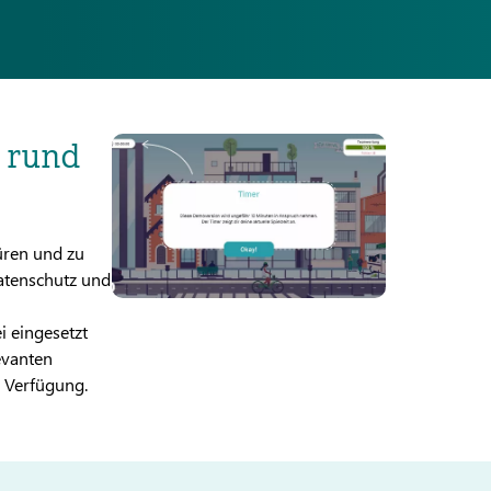
l rund
püren und zu
atenschutz und
i eingesetzt
evanten
r Verfügung.