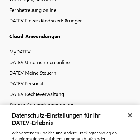
Fernbetreuung online
DATEV Einverständniserklärungen
Cloud-Anwendungen
MyDATEV
DATEV Unternehmen online
DATEV Meine Steuern
DATEV Personal
DATEV Rechteverwaltung
Service-Anwendungen online
Datenschutz-Einstellungen für Ihr
Dialog & Medien
DATEV-Erlebnis
Wir verwenden Cookies und andere Trackingtechnologien,
Veranstaltungen
die Informationen auf Ihrem Endgerät abrufen oder