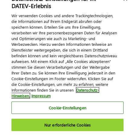
Dialog & Medien
DATEV-Erlebnis
Wir verwenden Cookies und andere Trackingtechnologien,
Veranstaltungen
die Informationen auf Ihrem Endgerät abrufen oder
speichern können. Erteilen Sie uns Ihre Einwilligung,
DATEV magazin
verarbeiten wir Ihre personenbezogenen Daten für Analysen
DATEV-Community
und Optimierungen wie auch zu Marketing- und
Werbezwecken. Hierzu werden Informationen teilweise an
DATEV-Newsletter
Dienstleister weitergegeben, die sich in einem Drittland
befinden können und kein vergleichbares Datenschutzniveau
aufweisen. Mit einem Klick auf „Alle Cookies akzeptieren"
Kontaktieren Sie uns
stimmen Sie diesen Verarbeitungen und der Weitergabe
Ihrer Daten zu. Sie können Ihre Einwilligung jederzeit in den
Cookie-Einstellungen im Footer widerrufen. Klicken Sie auf
die Cookie-Einstellungen, um mehr zu erfahren, weitere
Informationen finden Sie in unseren
Datenschutz-
Hinweisen.
Impressum
Cookie-Einstellungen
Impressum
Datenschutz
AGB
Kontakt
Nur erforderliche Cookies
Cookie-Einstellungen