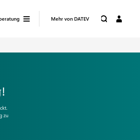
beratung
Mehr von DATEV
g!
ckt.
g zu