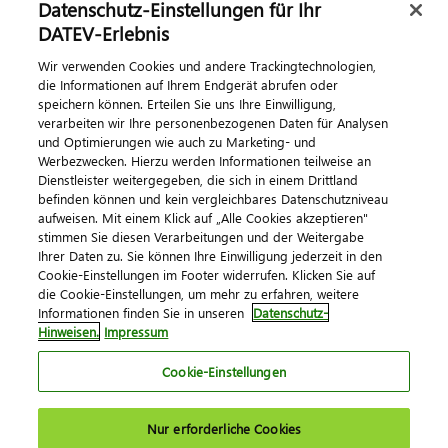
Datenschutz-Einstellungen für Ihr
Dialog & Medien
DATEV-Erlebnis
Wir verwenden Cookies und andere Trackingtechnologien,
Veranstaltungen
die Informationen auf Ihrem Endgerät abrufen oder
speichern können. Erteilen Sie uns Ihre Einwilligung,
DATEV magazin
verarbeiten wir Ihre personenbezogenen Daten für Analysen
DATEV-Community
und Optimierungen wie auch zu Marketing- und
Werbezwecken. Hierzu werden Informationen teilweise an
DATEV-Newsletter
Dienstleister weitergegeben, die sich in einem Drittland
befinden können und kein vergleichbares Datenschutzniveau
aufweisen. Mit einem Klick auf „Alle Cookies akzeptieren"
Kontaktieren Sie uns
stimmen Sie diesen Verarbeitungen und der Weitergabe
Ihrer Daten zu. Sie können Ihre Einwilligung jederzeit in den
Cookie-Einstellungen im Footer widerrufen. Klicken Sie auf
die Cookie-Einstellungen, um mehr zu erfahren, weitere
Informationen finden Sie in unseren
Datenschutz-
Hinweisen.
Impressum
Cookie-Einstellungen
Impressum
Datenschutz
AGB
Kontakt
Nur erforderliche Cookies
Cookie-Einstellungen