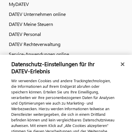
MyDATEV
DATEV Unternehmen online
DATEV Meine Steuern
DATEV Personal
DATEV Rechteverwaltung
Service-Anwendungen online
Datenschutz-Einstellungen für Ihr
Dialog & Medien
DATEV-Erlebnis
Wir verwenden Cookies und andere Trackingtechnologien,
Veranstaltungen
die Informationen auf Ihrem Endgerät abrufen oder
speichern können. Erteilen Sie uns Ihre Einwilligung,
DATEV magazin
verarbeiten wir Ihre personenbezogenen Daten für Analysen
DATEV-Community
und Optimierungen wie auch zu Marketing- und
Werbezwecken. Hierzu werden Informationen teilweise an
DATEV-Newsletter
Dienstleister weitergegeben, die sich in einem Drittland
befinden können und kein vergleichbares Datenschutzniveau
aufweisen. Mit einem Klick auf „Alle Cookies akzeptieren"
Kontaktieren Sie uns
stimmen Sie diesen Verarbeitungen und der Weitergabe