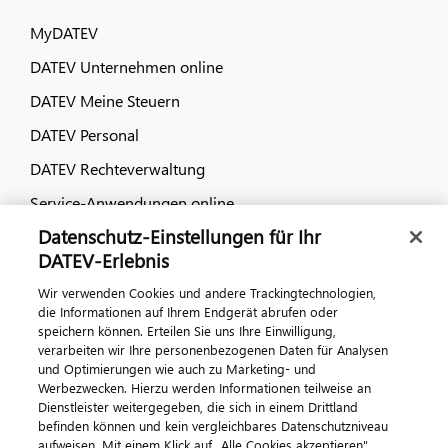
MyDATEV
DATEV Unternehmen online
DATEV Meine Steuern
DATEV Personal
DATEV Rechteverwaltung
Service-Anwendungen online
Datenschutz-Einstellungen für Ihr
Dialog & Medien
DATEV-Erlebnis
Wir verwenden Cookies und andere Trackingtechnologien,
Veranstaltungen
die Informationen auf Ihrem Endgerät abrufen oder
speichern können. Erteilen Sie uns Ihre Einwilligung,
DATEV magazin
verarbeiten wir Ihre personenbezogenen Daten für Analysen
DATEV-Community
und Optimierungen wie auch zu Marketing- und
Werbezwecken. Hierzu werden Informationen teilweise an
DATEV-Newsletter
Dienstleister weitergegeben, die sich in einem Drittland
befinden können und kein vergleichbares Datenschutzniveau
aufweisen. Mit einem Klick auf „Alle Cookies akzeptieren"