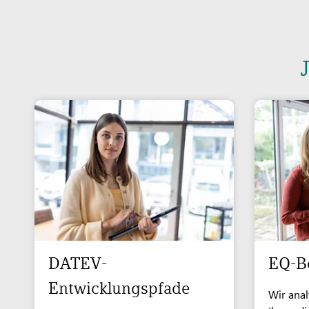
DATEV-
EQ-B
Entwicklungspfade
Wir ana