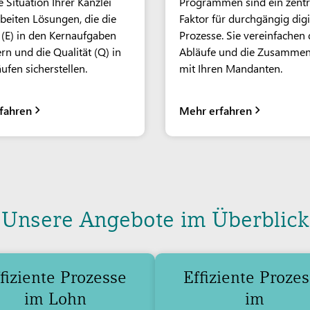
e Situation Ihrer Kanzlei
Programmen sind ein zentr
beiten Lösungen, die die
Faktor für durchgängig digi
z (E) in den Kernaufgaben
Prozesse. Sie vereinfachen 
rn und die Qualität (Q) in
Abläufe und die Zusammen
ufen sicherstellen.
mit Ihren Mandanten.
fahren
Mehr erfahren
Unsere Angebote im Überblick
fiziente Prozesse
Effiziente Proze
im Lohn
im