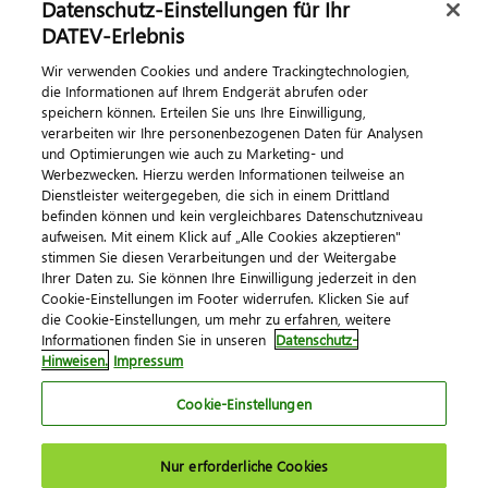
Datenschutz-Einstellungen für Ihr
Dialog & Medien
DATEV-Erlebnis
Wir verwenden Cookies und andere Trackingtechnologien,
Veranstaltungen
die Informationen auf Ihrem Endgerät abrufen oder
speichern können. Erteilen Sie uns Ihre Einwilligung,
DATEV magazin
verarbeiten wir Ihre personenbezogenen Daten für Analysen
DATEV-Community
und Optimierungen wie auch zu Marketing- und
Werbezwecken. Hierzu werden Informationen teilweise an
DATEV-Newsletter
Dienstleister weitergegeben, die sich in einem Drittland
befinden können und kein vergleichbares Datenschutzniveau
aufweisen. Mit einem Klick auf „Alle Cookies akzeptieren"
Kontaktieren Sie uns
stimmen Sie diesen Verarbeitungen und der Weitergabe
Ihrer Daten zu. Sie können Ihre Einwilligung jederzeit in den
Cookie-Einstellungen im Footer widerrufen. Klicken Sie auf
die Cookie-Einstellungen, um mehr zu erfahren, weitere
Informationen finden Sie in unseren
Datenschutz-
Hinweisen.
Impressum
Cookie-Einstellungen
Impressum
Datenschutz
AGB
Kontakt
Nur erforderliche Cookies
Cookie-Einstellungen