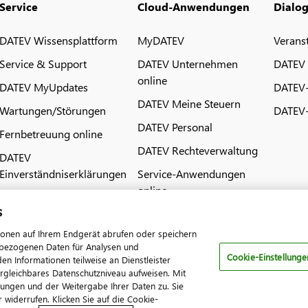
Service
Cloud-Anwendungen
Dialo
DATEV Wissensplattform
MyDATEV
Verans
Service & Support
DATEV Unternehmen
DATEV
online
DATEV MyUpdates
DATEV
DATEV Meine Steuern
Wartungen/Störungen
DATEV-
DATEV Personal
Fernbetreuung online
DATEV Rechteverwaltung
DATEV
Einverständniserklärungen
Service-Anwendungen
online
s
ionen auf Ihrem Endgerät abrufen oder speichern
nenbezogenen Daten für Analysen und
Cookie-Einstellunge
 Informationen teilweise an Dienstleister
ergleichbares Datenschutzniveau aufweisen. Mit
tungen und der Weitergabe Ihrer Daten zu. Sie
pressum
Datenschutz
AGB
Kontakt
Cookie-Einstellungen
 widerrufen. Klicken Sie auf die Cookie-