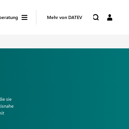
beratung
Mehr von DATEV
ie sie
xisnahe
mit