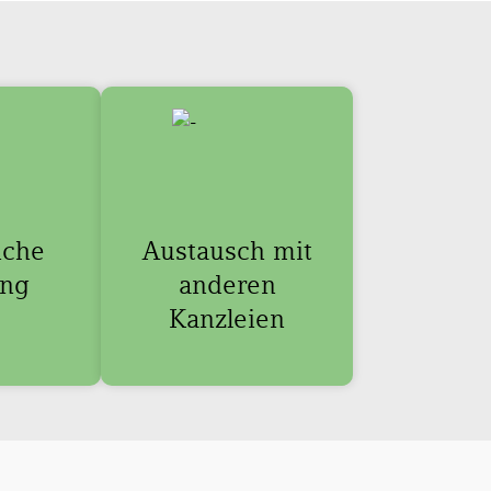
iche
Austausch mit
ung
anderen
Kanzleien