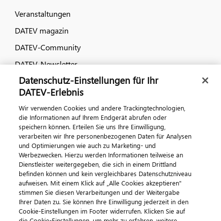
Veranstaltungen
DATEV magazin
DATEV-Community
DATEV-Newsletter
Datenschutz-Einstellungen für Ihr
DATEV Ratgeber
DATEV-Erlebnis
Wir verwenden Cookies und andere Trackingtechnologien,
Kontaktieren Sie uns
die Informationen auf Ihrem Endgerät abrufen oder
speichern können. Erteilen Sie uns Ihre Einwilligung,
verarbeiten wir Ihre personenbezogenen Daten für Analysen
und Optimierungen wie auch zu Marketing- und
Werbezwecken. Hierzu werden Informationen teilweise an
Dienstleister weitergegeben, die sich in einem Drittland
befinden können und kein vergleichbares Datenschutzniveau
aufweisen. Mit einem Klick auf „Alle Cookies akzeptieren"
stimmen Sie diesen Verarbeitungen und der Weitergabe
Impressum
Datenschutz
AGB
Kontakt
Ihrer Daten zu. Sie können Ihre Einwilligung jederzeit in den
Cookie-Einstellungen im Footer widerrufen. Klicken Sie auf
Cookie-Einstellungen
die Cookie-Einstellungen, um mehr zu erfahren, weitere