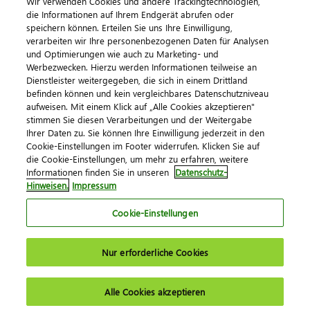
Wir verwenden Cookies und andere Trackingtechnologien,
die Informationen auf Ihrem Endgerät abrufen oder
speichern können. Erteilen Sie uns Ihre Einwilligung,
verarbeiten wir Ihre personenbezogenen Daten für Analysen
und Optimierungen wie auch zu Marketing- und
Werbezwecken. Hierzu werden Informationen teilweise an
Dienstleister weitergegeben, die sich in einem Drittland
befinden können und kein vergleichbares Datenschutzniveau
aufweisen. Mit einem Klick auf „Alle Cookies akzeptieren"
Impressum
Datenschutz
AGB
Kontakt
stimmen Sie diesen Verarbeitungen und der Weitergabe
Cookie-Einstellungen
Ihrer Daten zu. Sie können Ihre Einwilligung jederzeit in den
© 2026 DATEV eG
Cookie-Einstellungen im Footer widerrufen. Klicken Sie auf
die Cookie-Einstellungen, um mehr zu erfahren, weitere
Informationen finden Sie in unseren
Datenschutz-
Hinweisen.
Impressum
Cookie-Einstellungen
Nur erforderliche Cookies
Alle Cookies akzeptieren