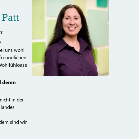
 Patt
z?
7
bei uns wohl
freundlichen
 Wohlfühloase
d deren
nicht in der
slandes
dem sind wir