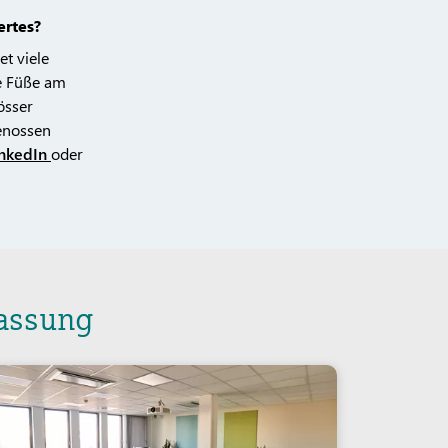
ertes?
et viele
e Füße am
össer
enossen
inkedIn
oder
lassung