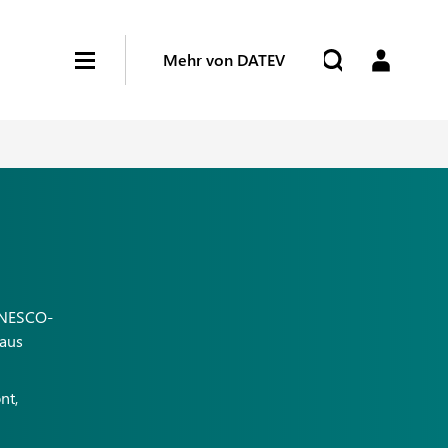
Mehr von DATEV
 UNESCO-
naus
nt,