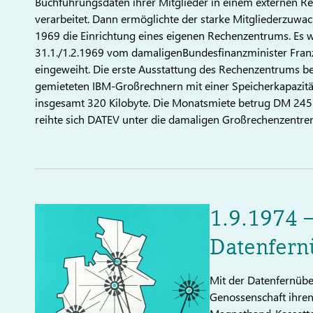
Buchführungsdaten ihrer Mitglieder in einem externen 
verarbeitet. Dann ermöglichte der starke Mitgliederzuwa
1969 die Einrichtung eines eigenen Rechenzentrums. Es
31.1./1.2.1969 vom damaligenBundesfinanzminister Franz
eingeweiht. Die erste Ausstattung des Rechenzentrums be
gemieteten IBM-Großrechnern mit einer Speicherkapazitä
insgesamt 320 Kilobyte. Die Monatsmiete betrug DM 245
reihte sich DATEV unter die damaligen Großrechenzentren
1.9.1974 
Datenfern
Mit der Datenfernübe
Genossenschaft ihren 