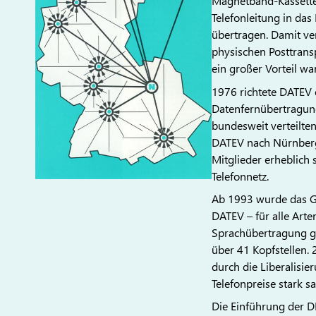
Magnetband-Kassetten
Telefonleitung in d
übertragen. Damit ve
physischen Posttransp
ein großer Vorteil war
1976 richtete DATEV 
Datenfernübertragun
bundesweit verteilte
DATEV nach Nürnberg
Mitglieder erheblich 
Telefonnetz.
Ab 1993 wurde das G
DATEV – für alle Ar
Sprachübertragung ge
über 41 Kopfstellen
durch die Liberalisi
Telefonpreise stark s
Die Einführung der D