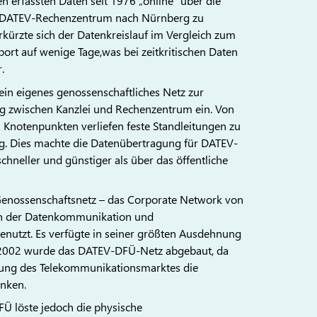
 erfassten Daten seit 1976 „online“ über die
as DATEV-Rechenzentrum nach Nürnberg zu
rkürzte sich der Datenkreislauf im Vergleich zum
ort auf wenige Tage,was bei zeitkritischen Daten
.
ein eigenes genossenschaftliches Netz zur
g zwischen Kanzlei und Rechenzentrum ein. Von
n Knotenpunkten verliefen feste Standleitungen zu
. Dies machte die Datenübertragung für DATEV-
schneller und günstiger als über das öffentliche
enossenschaftsnetz – das Corporate Network von
ten der Datenkommunikation und
nutzt. Es verfügte in seiner größten Ausdehnung
. 2002 wurde das DATEV-DFÜ-Netz abgebaut, da
erung des Telekommunikationsmarktes die
anken.
FÜ löste jedoch die physische