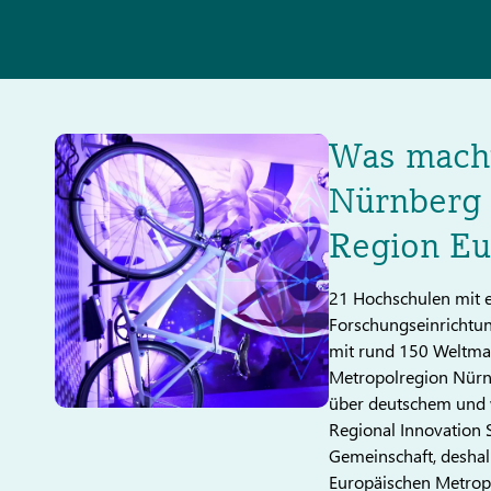
Was macht
Nürnberg 
Region Eu
21 Hochschulen mit e
Forschungseinrichtun
mit rund 150 Weltmar
Metropolregion Nürnb
über deutschem und w
Regional Innovation S
Gemeinschaft, deshalb
Europäischen Metrop