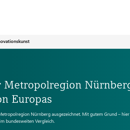
novationskunst
er Metropolregion Nürnber
on Europas
 Metropolregion Nürnberg ausgezeichnet. Mit gutem Grund – hie
 im bundesweiten Vergleich.