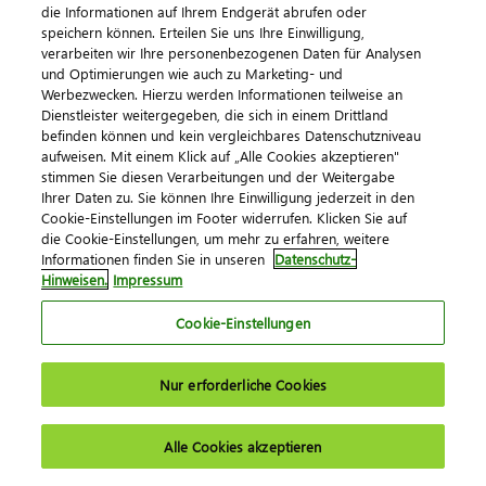
die Informationen auf Ihrem Endgerät abrufen oder
speichern können. Erteilen Sie uns Ihre Einwilligung,
verarbeiten wir Ihre personenbezogenen Daten für Analysen
WINAPO® ux von LAUER-FISCHER
und Optimierungen wie auch zu Marketing- und
GmbH
Werbezwecken. Hierzu werden Informationen teilweise an
Dienstleister weitergegeben, die sich in einem Drittland
befinden können und kein vergleichbares Datenschutzniveau
aufweisen. Mit einem Klick auf „Alle Cookies akzeptieren"
stimmen Sie diesen Verarbeitungen und der Weitergabe
Winhotel.MX PMS von CDSoft Vertriebs
Ihrer Daten zu. Sie können Ihre Einwilligung jederzeit in den
Cookie-Einstellungen im Footer widerrufen. Klicken Sie auf
GmbH
die Cookie-Einstellungen, um mehr zu erfahren, weitere
Informationen finden Sie in unseren
Datenschutz-
Hinweisen.
Impressum
WINKALK von EDV Beratung Dr. Eckardt
Cookie-Einstellungen
Nur erforderliche Cookies
WinSped von LIS Logistische
Alle Cookies akzeptieren
Informationssysteme GmbH