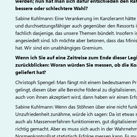
werden; nun hat man sich dafür entschieden den Ra
bessere oder schlechtere Wahl?
Sabine Kuhlmann: Eine Verankerung im Kanzleramt hätte d
und durchsetzungsfähiger auch gegenüber den Ressorts ist
fachlich dasjenige, das unsere Themen bündelt. Insofern ist 
angesiedelt sind. Ich möchte aber betonen, dass das Mi
hat. Wir sind ein unabhängiges Gremium.
Wenn ich Sie auf eine Zeitreise zum Ende dieser Leg
zurückblicken: Woran würden Sie messen, ob die Ko
geliefert hat?
Christoph Spengel: Man fängt mit einem bedeutsamen Proz
gelingt, diesen über alle Bereiche föderal zu digitalisiere
auch von ihnen akzeptiert wird, dann haben wir einen Erfo
Sabine Kuhlmann: Wenn das Stöhnen über eine nicht funkt
Unzufriedenheit zunähme, würde ich sagen: Da ist etwas s
auch als Massenverfahren funktionieren, gut digitalisier
richtig gemacht. Aber es muss sich auch in der Wahrnehmu
Normenkontrollrat statistisch Erfolge messen kann. Es m