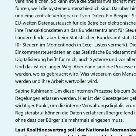
vereinheitlichen. So kann etwa die Staatsanwaltschaft m
führen, weil die Systeme unterschiedlich sind. Darüber hi
und eine zentrale Verfügbarkeit von Daten. Ein Beispiel: S
EU-weiten Datenaustausch für die Betreiber elektronisch
ihre Transaktionsdaten an das Bundeszentralamt für Ste
Ländern findet aber beim Statistischen Bundesamt statt.
für Steuern im Moment noch in Excel-Listen vermerkt. D
Einkommensteuerdaten an das Statistische Bundesamt mit
Digitalisierung heißt für mich, auch Systeme und vor alle
Und das ist ein langer Weg. Aber dann sind die Prozesse e
werden, wo es gebraucht wird. Was wiederum den Mensche
werden und ihre Arbeit wertvoller wird.
Sabine Kuhlmann: Um diese internen Prozesse bis zum Bac
Regelungen erlassen werden. Hier ist der Gesetzgeber gefr
wichtiger Punkt, um die interne Verwaltungsdigitalisieru
Registerabruf können die Daten verfahrensübergreifend
ohne dass der Bürger sie mehrmals eingeben muss.
Laut Koalitionsvertrag soll der Nationale Normenkon