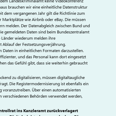
it dem Landeskriminalamt keine Videokonferenz
naus brauchen wir eine einheitliche Datenstruktur
eit dem vergangenen Jahr gilt die Richtlinie zum
er Marktplätze wie Airbnb oder eBay. Die müssen
uern melden. Der Datenabgleich zwischen Bund und
 Die gemeldeten Daten sind beim Bundeszentralamt
ie Länder wiederum melden ihre
 Ablauf der Festsetzungsverjährung.
m Daten in einheitlichen Formaten darzustellen.
ffizienter, und das Personal kann dort eingesetzt
n das Gefühl gibt, dass sie weiterhin gebraucht
kend zu digitalisieren, müssen digitaltaugliche
agt. Die Registermodernisierung ist ebenfalls ein
ng voranzutreiben. Über einen automatisierten
 in verschiedenen Behörden verwendet werden,
trollrat ins Kanzleramt zurückverlagert