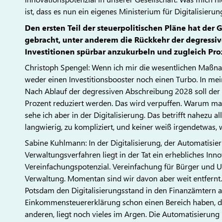
ist, dass es nun ein eigenes Ministerium für Digitalisierung
Den ersten Teil der steuerpolitischen Pläne hat de
gebracht, unter anderem die Rückkehr der degressiv
Investitionen spürbar anzukurbeln und zugleich Pro
Christoph Spengel: Wenn ich mir die wesentlichen Maßn
weder einen Investitionsbooster noch einen Turbo. In m
Nach Ablauf der degressiven Abschreibung 2028 soll der 
Prozent reduziert werden. Das wird verpuffen. Warum mac
sehe ich aber in der Digitalisierung. Das betrifft nahezu a
langwierig, zu kompliziert, und keiner weiß irgendetwas, 
Sabine Kuhlmann: In der Digitalisierung, der Automatisi
Verwaltungsverfahren liegt in der Tat ein erhebliches Inn
Vereinfachungspotenzial. Vereinfachung für Bürger und U
Verwaltung. Momentan sind wir davon aber weit entfernt. 
Potsdam den Digitalisierungsstand in den Finanzämtern 
Einkommensteuererklärung schon einen Bereich haben, der 
anderen, liegt noch vieles im Argen. Die Automatisierun