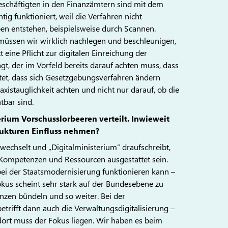
Beschäftigten in den Finanzämtern sind mit dem
htig funktioniert, weil die Verfahren nicht
en entstehen, beispielsweise durch Scannen.
 müssen wir wirklich nachlegen und beschleunigen,
tt eine Pflicht zur digitalen Einreichung der
agt, der im Vorfeld bereits darauf achten muss, dass
tet, dass sich Gesetzgebungsverfahren ändern
istauglichkeit achten und nicht nur darauf, ob die
tbar sind.
erium Vorschusslorbeeren verteilt. Inwieweit
rukturen Einfluss nehmen?
wechselt und „Digitalministerium“ draufschreibt,
n Kompetenzen und Ressourcen ausgestattet sein.
ei der Staatsmodernisierung funktionieren kann –
kus scheint sehr stark auf der Bundesebene zu
zen bündeln und so weiter. Bei der
rifft dann auch die Verwaltungsdigitalisierung –
 dort muss der Fokus liegen. Wir haben es beim