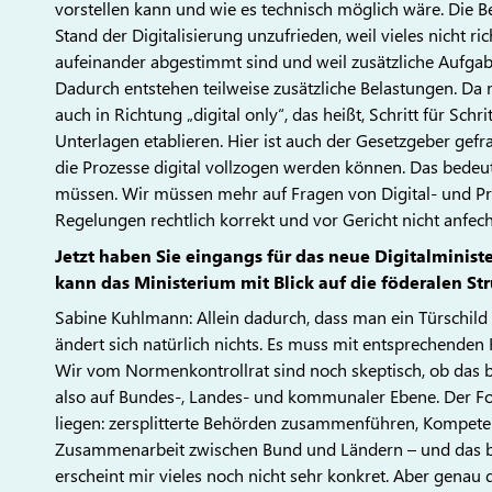
vorstellen kann und wie es technisch möglich wäre. Die 
Stand der Digitalisierung unzufrieden, weil vieles nicht ric
aufeinander abgestimmt sind und weil zusätzliche Aufgab
Dadurch entstehen teilweise zusätzliche Belastungen. Da
auch in Richtung „digital only“, das heißt, Schritt für Schri
Unterlagen etablieren. Hier ist auch der Gesetzgeber gefr
die Prozesse digital vollzogen werden können. Das bedeu
müssen. Wir müssen mehr auf Fragen von Digital- und Prax
Regelungen rechtlich korrekt und vor Gericht nicht anfech
Jetzt haben Sie eingangs für das neue Digital­minist
kann das Ministerium mit Blick auf die föderalen St
Sabine Kuhlmann: Allein dadurch, dass man ein Türschild 
ändert sich natürlich nichts. Es muss mit entsprechende
Wir vom Normenkontrollrat sind noch skeptisch, ob das b
also auf Bundes-, Landes- und kommunaler Ebene. Der Fo
liegen: zersplitterte Behörden zusammenführen, Kompeten
Zusammenarbeit zwischen Bund und Ländern – und das bet
erscheint mir vieles noch nicht sehr konkret. Aber genau