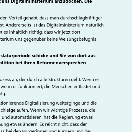
t ans Digitalministerium anzudocken. Die
en Vorteil gehabt, dass man durchschlagkräftiger
. Andererseits ist das Digitalministerium natürlich
es inhaltlich richtig, dass wir jetzt dort
nisterium uns gegenüber keine Weisungsbefugnis
islaturperiode schicke und Sie von dort aus
alition bei ihren Reformenversprechen
ess an, der durch alle Strukturen geht. Wenn es
n, wenn er funktioniert, die Menschen entlastet und
lg.
ionierende Digitalisierung weiterginge und die
chiefgelaufen. Wenn wir wichtige Prozesse, die
en und automatisieren, hat die Regierung etwas
ng etwas ändern. Es reicht nicht, dass der
uss bei den Bürgerinnen und Bürgern und der