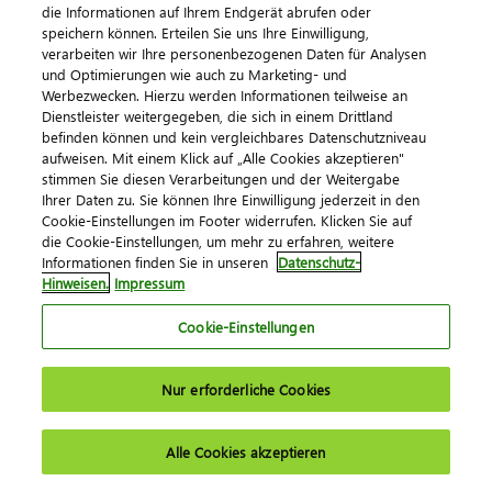
die Informationen auf Ihrem Endgerät abrufen oder
Fachkräfte gewinnen
speichern können. Erteilen Sie uns Ihre Einwilligung,
verarbeiten wir Ihre personenbezogenen Daten für Analysen
E-Rechnung
und Optimierungen wie auch zu Marketing- und
Werbezwecken. Hierzu werden Informationen teilweise an
DATEV-Marktplatz
Dienstleister weitergegeben, die sich in einem Drittland
befinden können und kein vergleichbares Datenschutzniveau
Service
aufweisen. Mit einem Klick auf „Alle Cookies akzeptieren"
stimmen Sie diesen Verarbeitungen und der Weitergabe
Ihrer Daten zu. Sie können Ihre Einwilligung jederzeit in den
DATEV Wissensplattform
Cookie-Einstellungen im Footer widerrufen. Klicken Sie auf
die Cookie-Einstellungen, um mehr zu erfahren, weitere
Service & Support
Informationen finden Sie in unseren
Datenschutz-
Hinweisen.
Impressum
DATEV MyUpdates
Wartungen/Störungen
Cookie-Einstellungen
Fernbetreuung online
Nur erforderliche Cookies
DATEV Einverständniserklärungen
Cloud-Anwendungen
Alle Cookies akzeptieren