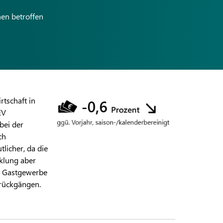
chen betroffen
rtschaft in
EV
 bei der
ch
licher, da die
cklung aber
s Gastgewerbe
zrückgängen.