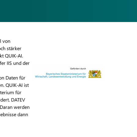
l von
och stärker
kt QUIK-AI.
er IIS und der
on Daten für
n. QUIK-AI ist
terium für
rdert. DATEV
. Daran werden
gebnisse dann